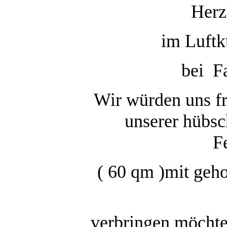
Herz
im Luftk
bei F
Wir würden uns fr
unserer hübsc
F
( 60 qm )mit geho
verbringen möchte