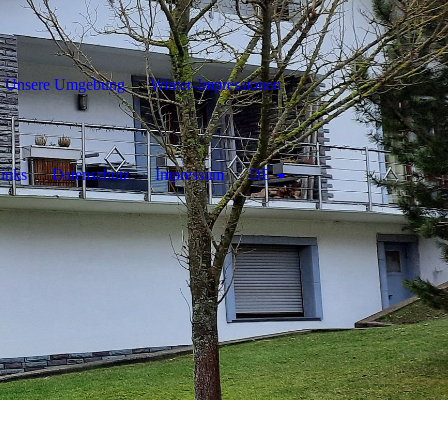
Unsere Umgebung
Winter-Impressionen
inks
Datenschutz
Impressum
DE