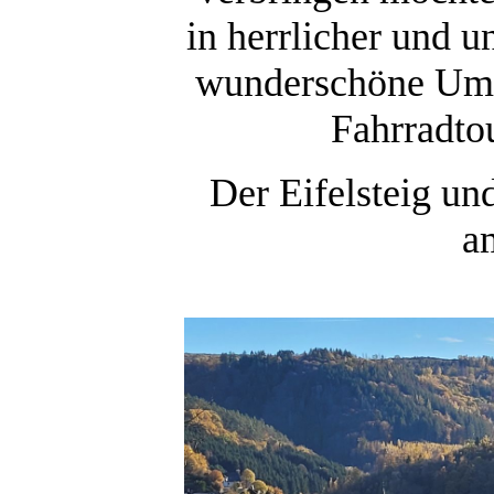
in herrlicher und u
wunderschöne Umg
Fahrradto
Der Eifelsteig und
a