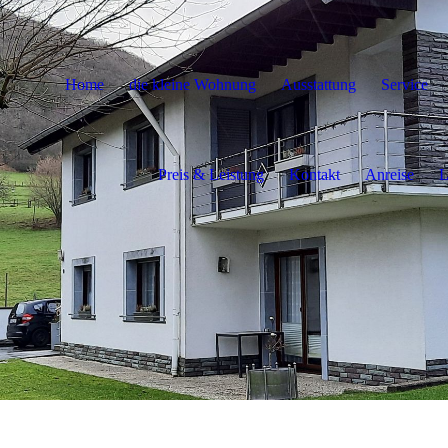
Home
die kleine Wohnung
Ausstattung
Service
Preis & Leistung
Kontakt
Anreise
L